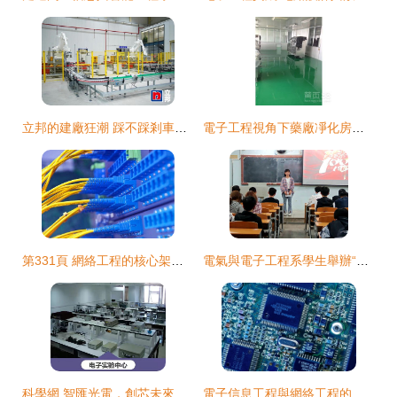
立邦的建廠狂潮 踩不踩剎車，網絡工程視角下的兩難抉擇
電子工程視角下藥廠凈化房與電子廠防靜電地坪施工策略
第331頁 網絡工程的核心架構與管理策略
電氣與電子工程系學生舉辦“強芯厚德，永跟黨走”學黨史主題演講比賽
科學網 智匯光電，創芯未來 第五屆北京郵電大學信息科技國際青年學者論壇電子工程學院分論壇
電子信息工程與網絡工程的協同發展之路