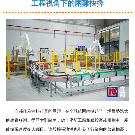
工程視角下的兩難抉擇
立邦作為涂料行業的巨頭，在全球范圍內掀起了一場聲勢浩大
的建廠狂潮。從亞太到歐美，數十座新工廠相繼投產或規劃中，產
能擴張速度令人矚目。這股擴張浪潮也引發了行業內的普遍擔憂：