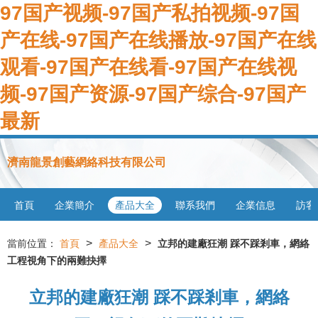
97国产视频-97国产私拍视频-97国
产在线-97国产在线播放-97国产在线
观看-97国产在线看-97国产在线视
频-97国产资源-97国产综合-97国产
最新
濟南龍景創藝網絡科技有限公司
首頁
企業簡介
產品大全
聯系我們
企業信息
訪客
>
>
當前位置：
首頁
產品大全
立邦的建廠狂潮 踩不踩剎車，網絡
工程視角下的兩難抉擇
立邦的建廠狂潮 踩不踩剎車，網絡