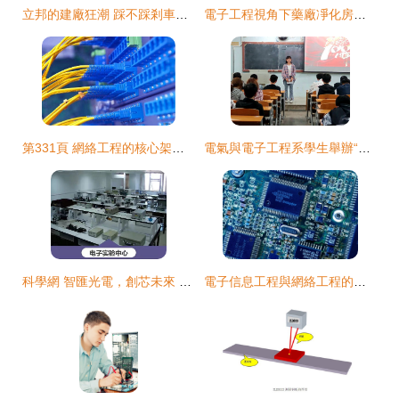
立邦的建廠狂潮 踩不踩剎車，網絡工程視角下的兩難抉擇
電子工程視角下藥廠凈化房與電子廠防靜電地坪施工策略
第331頁 網絡工程的核心架構與管理策略
電氣與電子工程系學生舉辦“強芯厚德，永跟黨走”學黨史主題演講比賽
科學網 智匯光電，創芯未來 第五屆北京郵電大學信息科技國際青年學者論壇電子工程學院分論壇
電子信息工程與網絡工程的協同發展之路