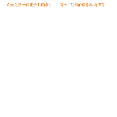
逐光之競 一個電子工程師的內心世界與現實困擾
電子工程師的棲息地 為何電子產品發燒友和專業人士聚集與此？