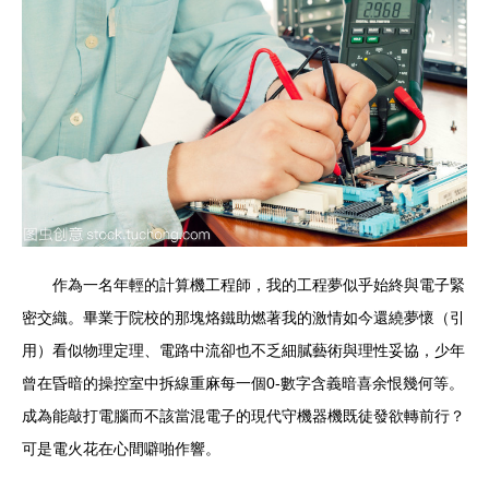
作為一名年輕的計算機工程師，我的工程夢似乎始終與電子緊
密交織。畢業于院校的那塊烙鐵助燃著我的激情如今還繞夢懷（引
用）看似物理定理、電路中流卻也不乏細膩藝術與理性妥協，少年
曾在昏暗的操控室中拆線重麻每一個0-數字含義暗喜余恨幾何等。
成為能敲打電腦而不該當混電子的現代守機器機既徒發欲轉前行？
可是電火花在心間噼啪作響。